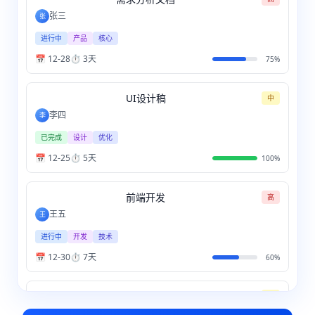
张三
张
进行中
产品
核心
📅
12-28
⏱️
3天
75
%
UI设计稿
中
李四
李
已完成
设计
优化
📅
12-25
⏱️
5天
100
%
前端开发
高
王五
王
进行中
开发
技术
📅
12-30
⏱️
7天
60
%
接口联调
中
赵六
赵