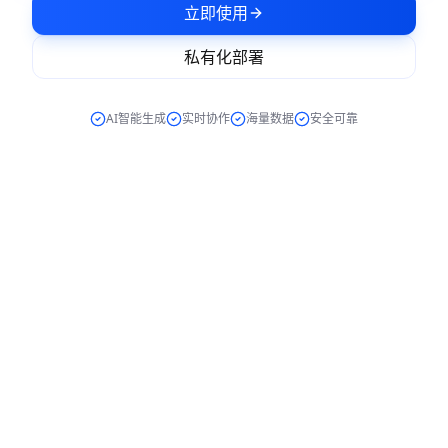
立即使用
未开始
开发
协作
私有化部署
📅
01-05
⏱️
2天
0
%
未开始
1
思维导图
实时数据可视化大屏
AI智能生成
实时协作
海量数据
安全可靠
结构化思维，清晰展现思路
接口联调
日
一
二
三
四
五
六
项目名称
*
拖拽式配置，实时数据展示
1
2
3
4
赵六
赵
5
6
7
8
9
10
11
总销售额
新增用户
12
13
14
15
16
17
18
进行中
2
项目管理
负责人
23
24
19
20
21
22
25
主题
¥128.5K
3,245
需求分析文档
26
28
30
27
29
31
+12.3%
+8.1%
张三
张
项目描述
订单量
转化率
前端开发
需求分析
任务分配
1,856
68.9%
王五
王
+5.4%
+2.3%
已完成
1
进度跟踪
成果交付
添加表单组件